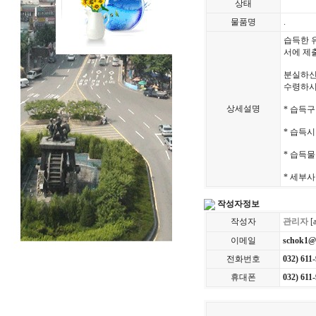
상태
물품명
.
습득한 
서에 제
분실하신
수령하시
상세설명
* 습득구
* 습득시
* 습득물
* 세부사
작성자정보
작성자
관리자
[
이메일
schok1@
전화번호
032) 611
휴대폰
032) 611