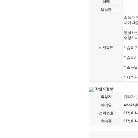
상태
물품명
.
습득한 
서에 제
분실하신
수령하시
상세설명
* 습득구
* 습득시
* 습득물
* 세부사
작성자정보
작성자
관리자
[
이메일
schok1@
전화번호
032) 611
휴대폰
032) 611